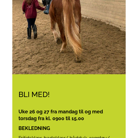
BLI MED!
Uke 26 og 27 fra mandag til og med
torsdag
fra kl. 0900 til 15.00
BEKLEDNING