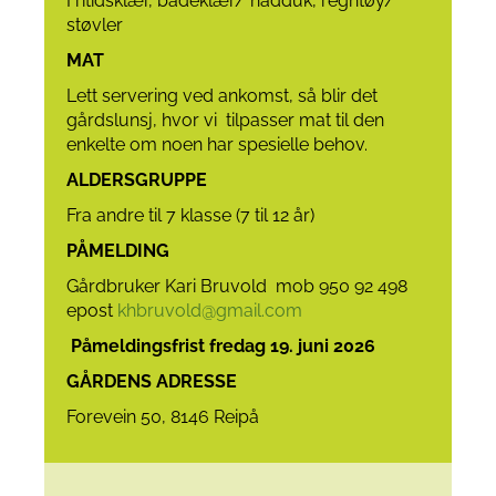
Fritidsklær, badeklær/ hådduk, regntøy/
støvler
MAT
Lett servering ved ankomst, så blir det
gårdslunsj, hvor vi tilpasser mat til den
enkelte om noen har spesielle behov.
ALDERSGRUPPE
Fra andre til 7 klasse (7 til 12 år)
PÅMELDING
Gårdbruker Kari Bruvold mob 950 92 498
epost
khbruvold@gmail.com
Påmeldingsfrist fredag 19. juni 2026
GÅRDENS ADRESSE
Forevein 50, 8146 Reipå