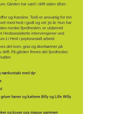
um. Gården har vært i drift siden 1800-
offer og Karoline. Torill er ansvarlig for Inn
evet med hest i godt og vel 30 år. Hun har
r den norske fjordhesten, er utdannet
et Hesteassisterte intervensjoner ved
rs 1 i Hest i psykososialt arbeid.
dyrkes det korn, gras og åkerbønner på
 drift. På gården finnes det fjordhester,
katter.
g nærkontakt med dyr
e
st
griser høner og kattene Billy og Lille Willy
, leker og koser oss masse sammen