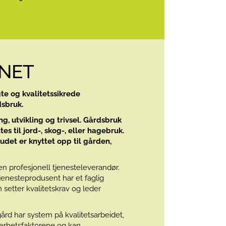
UNET
gte og kvalitetssikrede
dsbruk.
ng, utvikling og trivsel. Gårdsbruk
s til jord-, skog-, eller hagebruk.
budet er knyttet opp til
gården,
n profesjonell tjenesteleverandør.
nesteprodusent har et faglig
 setter kvalitetskrav og leder
ård har system på kvalitetsarbeidet,
kerhetsfaktorene og kan