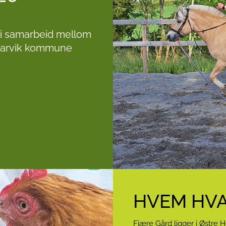
ge i samarbeid mellom
 Larvik kommune
HVEM HV
Fjære Gård
ligger i Østre 