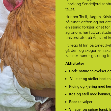
Larvik og Sandefjord sentr
tallet.
Her bor Torill, Jørgen, Krist
på tunet-driften og har dr
en særlig forkjærlighet fo
agronom, har fullført studi
universitetet på Ås, samt ku
I tillegg til Inn på tunet 
gården, og skogen er i aktiv
kaniner, høner, griser og to 
Aktiviteter
Gode naturopplevelser o
Vi leier og steller hesten
Riding og kjøring med he
Kos og stell med kaniner, 
Besøke valper
Vi lager og spiser lunsj