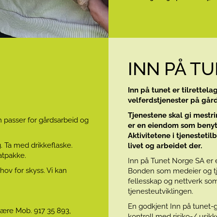
INN PÅ T
Inn på tunet er tilrettela
velferdstjenester på går
Tjenestene skal gi mestri
passer for gårdsarbeid og
er en eiendom som benytte
Aktivitetene i tjenestetil
. Ta med drikkeflaske.
livet og arbeidet der.
tpakke.
Inn på Tunet Norge SA er e
ov for skyss. Vi kan
Bonden som medeier og tje
fellesskap og nettverk som
tjenesteutviklingen.
En godkjent Inn på tunet-g
jære Mob. 917 35 893,
kontroll med risiko-/ usik