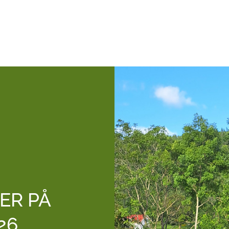
ER PÅ
26