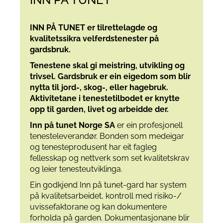
INN PÅ TUNET er tilrettelagde og
kvalitetssikra velferdstenester
på
gardsbruk.
Tenestene skal gi meistring,
utvikling og
trivsel.
Gardsbruk er ein eigedom som
blir
nytta til jord-, skog-, eller
hagebruk.
Aktivitetane i tenestetilbodet er
knytte
opp til garden, livet og
arbeidde der.
Inn på tunet Norge SA
er ein profesjonell
tenesteleverandør. Bonden som medeigar
og tenesteprodusent har eit fagleg
fellesskap og nettverk som set kvalitetskrav
og leier tenesteutviklinga.
Ein godkjend Inn på tunet-gard har system
på kvalitetsarbeidet, kontroll med risiko-/
uvissefaktorane og kan dokumentere
forholda på garden. Dokumentasjonane blir