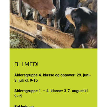
BLI MED!
Aldersgruppe 4. klasse og oppover: 29. juni-
3. juli kl. 9-15
Aldersgruppe 1. – 4. klasse: 3-7. august kl.
9-15
Bekledning