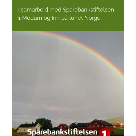
I samarbeid med Sparebankstiftelsen
1 Modum og Inn på tunet Norge.