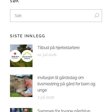
SØK
SISTE INNLEGG
Tilbud på hjertestartere
10. juli 2026
Invitasjon til gårdsdag om
livsmestring på gård for barn og
unge
7. juli 2026
Sammen for trygge gårdstun