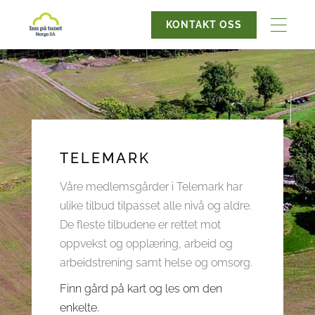
KONTAKT OSS
TELEMARK
Våre medlemsgårder i Telemark har
ulike tilbud tilpasset alle nivå og aldre.
De fleste tilbudene er rettet mot
oppvekst og opplæring, arbeid og
arbeidstrening samt helse og omsorg.
Finn gård på kart og les om den
enkelte.