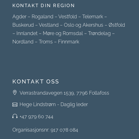
KONTAKT DIN REGION
Agder
–
Rogaland
–
Vestfold
–
Telemark
–
Buskerud
–
Vestland
–
Oslo og Akershus
–
Østfold
–
Innlandet
–
Møre og Romsdal
–
Trøndelag
–
Nordland
–
Troms
–
Finnmark
KONTAKT OSS
Verrastrandavegen 1539, 7796 Follafoss
Hege Lindstrøm - Daglig leder
+47 979 60 744
Organisasjonsnr: 917 078 084