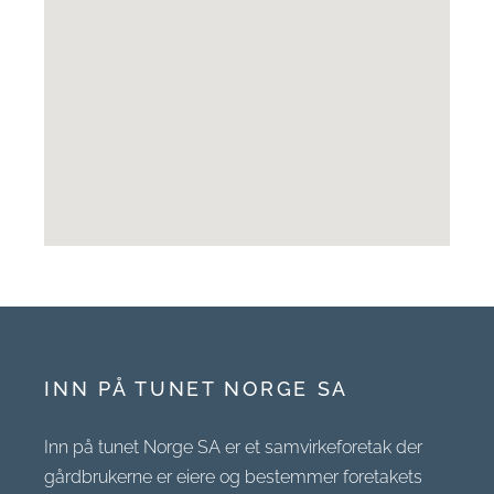
INN PÅ TUNET NORGE SA
Inn på tunet Norge SA er et samvirkeforetak der
gårdbrukerne er eiere og bestemmer foretakets