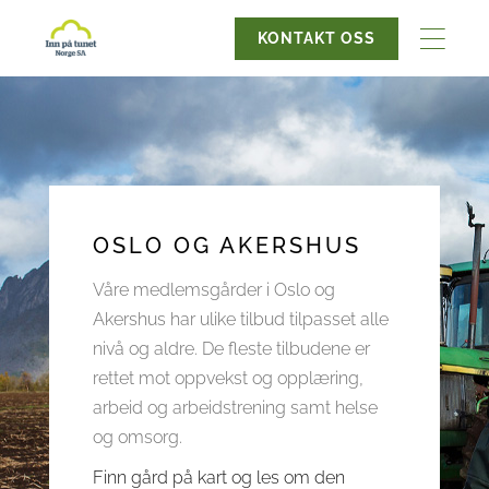
KONTAKT OSS
OSLO OG AKERSHUS
Våre medlemsgårder i Oslo og
Akershus har ulike tilbud tilpasset alle
nivå og aldre. De fleste tilbudene er
rettet mot oppvekst og opplæring,
arbeid og arbeidstrening samt helse
og omsorg.
Finn gård på kart og les om den