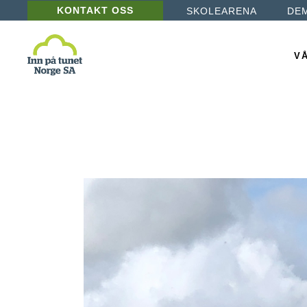
KONTAKT OSS
SKOLEARENA
DE
Læ
De
VÅ
Ba
Ps
Læ
De
Ba
Ps