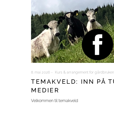
8. mai 2026
Kurs & arrangement for gårdbruke
TEMAKVELD: INN PÅ 
MEDIER
Velkommen til temakveld