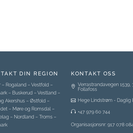
TAKT DIN REGION
KONTAKT OSS
Verrastrandavegen 1539,
r
–
Rogaland
–
Vestfold
–
Follafoss
ark
–
Buskerud
–
Vestland
–
Hege Lindstrøm - Daglig 
og Akershus
–
Østfold
–
ndet
–
Møre og Romsdal
–
+47 979 60 744
elag
–
Nordland
–
Troms
–
Organisasjonsnr: 917 078 08
ark