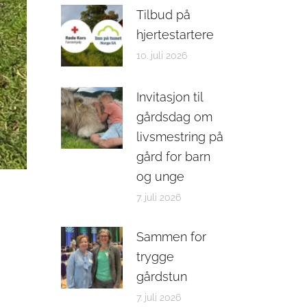
Tilbud på
hjertestartere
10. juli 2026
Invitasjon til
gårdsdag om
livsmestring på
gård for barn
og unge
7. juli 2026
Sammen for
trygge
gårdstun
7. juli 2026