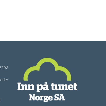
 7796
leder
4