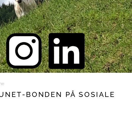
Rogaland
Vestfold
Telemark
Vestland
Troms
Østfold
Trøndelag
Vestfold
Vestland
Østfold
rne
TUNET-BONDEN PÅ SOSIALE