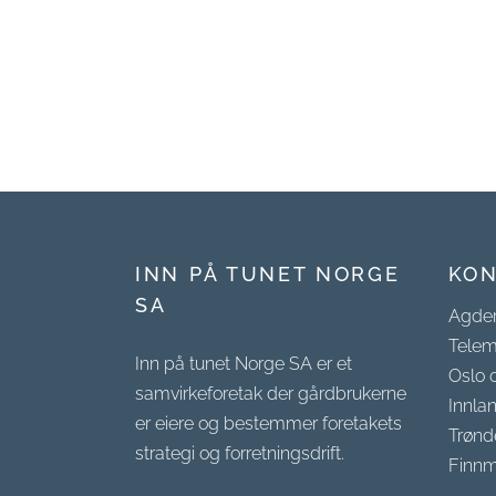
INN PÅ TUNET NORGE
KON
SA
Agde
Telem
Inn på tunet Norge SA er et
Oslo 
samvirkeforetak der gårdbrukerne
Innla
er eiere og bestemmer foretakets
Trønd
strategi og forretningsdrift.
Finnm