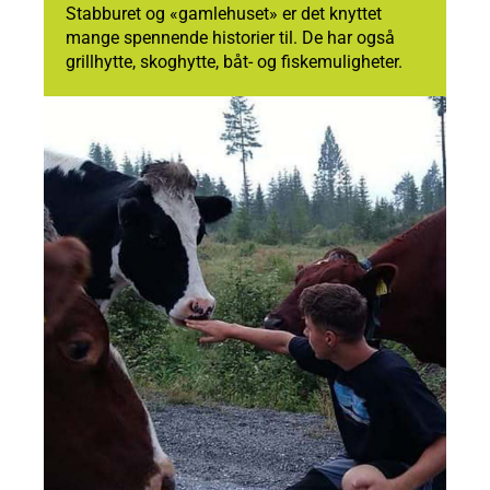
Stabburet og «gamlehuset» er det knyttet
mange spennende historier til. De har også
grillhytte, skoghytte, båt- og fiskemuligheter.