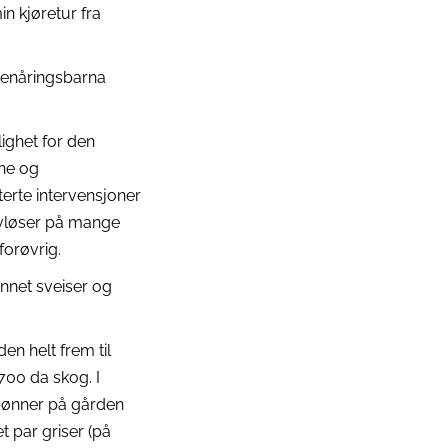
n kjøretur fra
tenåringsbarna
lighet for den
ne og
erte intervensjoner
 avløser på mange
forøvrig.
annet sveiser og
en helt frem til
700 da skog. I
erbønner på gården
 et par griser (på