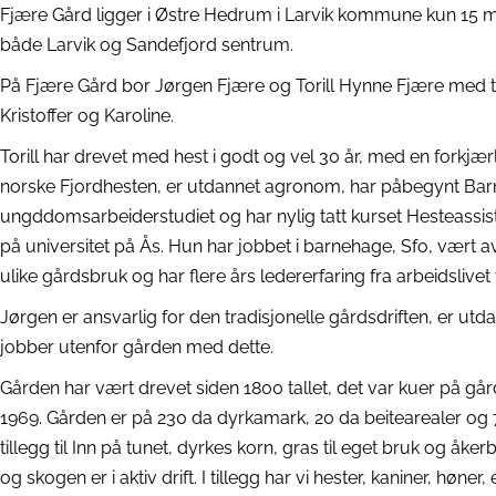
Fjære Gård ligger i Østre Hedrum i Larvik kommune kun 15 mi
både Larvik og Sandefjord sentrum.
På Fjære Gård bor Jørgen Fjære og Torill Hynne Fjære med 
Kristoffer og Karoline.
Torill har drevet med hest i godt og vel 30 år, med en forkjær
norske Fjordhesten, er utdannet agronom, har påbegynt Bar
ungddomsarbeiderstudiet og har nylig tatt kurset Hesteassist
på universitet på Ås. Hun har jobbet i barnehage, Sfo, vært
ulike gårdsbruk og har flere års ledererfaring fra arbeidslivet 
Jørgen er ansvarlig for den tradisjonelle gårdsdriften, er utd
jobber utenfor gården med dette.
Gården har vært drevet siden 1800 tallet, det var kuer på gård
1969. Gården er på 230 da dyrkamark, 20 da beitearealer og 
tillegg til Inn på tunet, dyrkes korn, gras til eget bruk og åk
og skogen er i aktiv drift. I tillegg har vi hester, kaniner, høner,