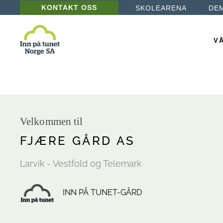
KONTAKT OSS
SKOLEARENA
DE
Læ
De
VÅ
Ba
Ps
Læ
De
Velkommen til
Ba
FJÆRE GÅRD AS
Ps
Larvik - Vestfold og Telemark
INN PÅ TUNET-GÅRD