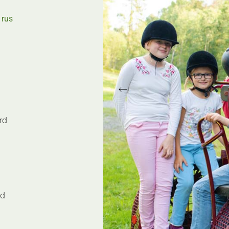
Rogaland
Vestfold
 rus
Telemark
Vestland
Troms
Østfold
Trøndelag
Vestfold
Vestland
Østfold
rd
rd