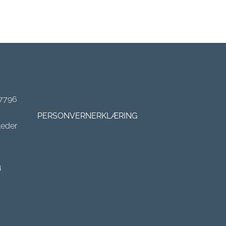
 7796
PERSONVERNERKLÆRING
leder
4