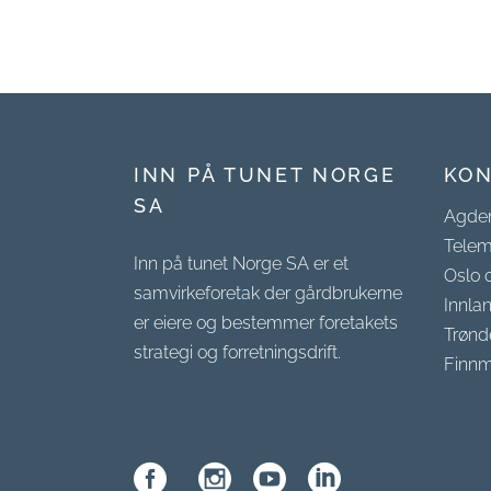
INN PÅ TUNET NORGE
KON
SA
Agde
Telem
Inn på tunet Norge SA er et
Oslo 
samvirkeforetak der gårdbrukerne
Innla
er eiere og bestemmer foretakets
Trønd
strategi og forretningsdrift.
Finnm