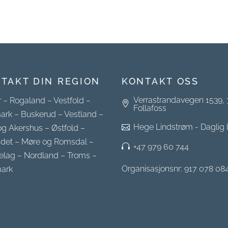
TAKT DIN REGION
KONTAKT OSS
Verrastrandavegen 1539,
r
–
Rogaland
–
Vestfold
–
Follafoss
ark
–
Buskerud
–
Vestland
–
Hege Lindstrøm - Daglig 
og Akershus
–
Østfold
–
ndet
–
Møre og Romsdal
–
+47 979 60 744
elag
–
Nordland
–
Troms
–
Organisasjonsnr: 917 078 08
ark