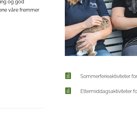
ring og god
etene våre fremmer
Sommerferieaktiviteter f
Ettermiddagsaktiviteter f