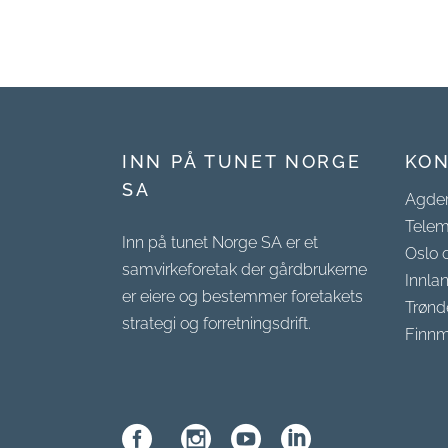
INN PÅ TUNET NORGE
KON
SA
Agde
Telem
Inn på tunet Norge SA er et
Oslo 
samvirkeforetak der gårdbrukerne
Innla
er eiere og bestemmer foretakets
Trønd
strategi og forretningsdrift.
Finnm