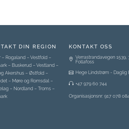
TAKT DIN REGION
KONTAKT OSS
Verrastrandavegen 1539,
r
–
Rogaland
–
Vestfold
–
Follafoss
ark
–
Buskerud
–
Vestland
–
Hege Lindstrøm - Daglig 
og Akershus
–
Østfold
–
ndet
–
Møre og Romsdal
–
+47 979 60 744
elag
–
Nordland
–
Troms
–
Organisasjonsnr: 917 078 08
ark