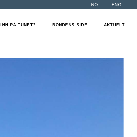
NO
ENG
For
ordningen
medlemsgårdene
net
 INN PÅ TUNET?
BONDENS SIDE
AKTUELT
Bli medlem
prosjekt &
Kurstilbud
For
ordningen
medlemsgårdene
net
Bli medlem
prosjekt &
Kurstilbud