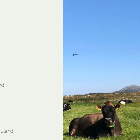
Rogaland
Vestfold
Telemark
Vestland
Troms
Østfold
Trøndelag
Vestfold
Vestland
Østfold
rd
ruland