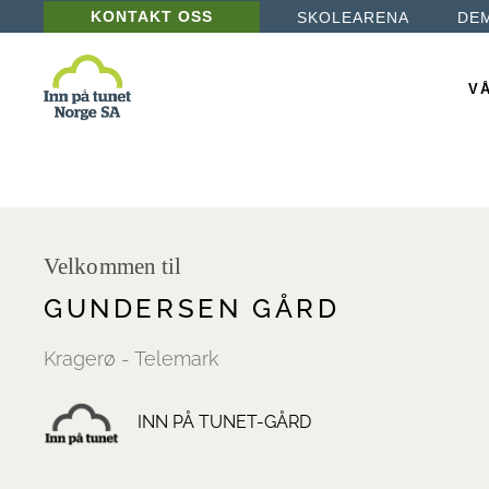
KONTAKT OSS
SKOLEARENA
DE
Læ
De
VÅ
Ba
Ps
Læ
De
Velkommen til
Ba
GUNDERSEN GÅRD
Ps
Kragerø - Telemark
INN PÅ TUNET-GÅRD