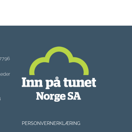
 7796
leder
4
PERSONVERNERKLÆRING