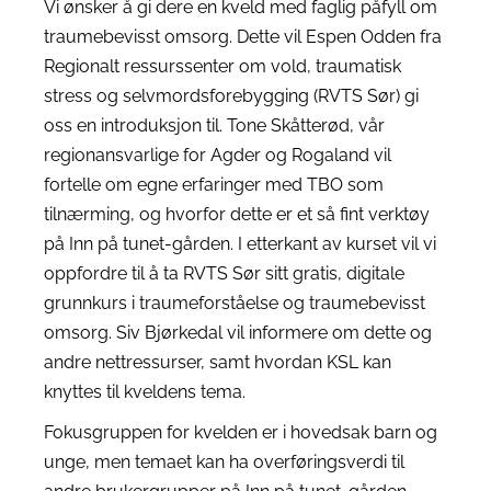
Vi ønsker å gi dere en kveld med faglig påfyll om
traumebevisst omsorg. Dette vil Espen Odden fra
Regionalt ressurssenter om vold, traumatisk
stress og selvmordsforebygging (RVTS Sør) gi
oss en introduksjon til. Tone Skåtterød, vår
regionansvarlige for Agder og Rogaland vil
fortelle om egne erfaringer med TBO som
tilnærming, og hvorfor dette er et så fint verktøy
på Inn på tunet-gården. I etterkant av kurset vil vi
oppfordre til å ta RVTS Sør sitt gratis, digitale
grunnkurs i traumeforståelse og traumebevisst
omsorg. Siv Bjørkedal vil informere om dette og
andre nettressurser, samt hvordan KSL kan
knyttes til kveldens tema.
Fokusgruppen for kvelden er i hovedsak barn og
unge, men temaet kan ha overføringsverdi til