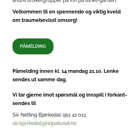
andre brukergrupper på Inn på tunet-gården.
Velkommen til en spennende og viktig kveld
om traumebevisst omsorg!
PÅMELDING
Påmelding innen kl. 14 mandag 21.10. Lenke
sendes ut samme dag.
Vi tar gjerne
imot
spørsmål og innspill i forkant-
sende
s til
Siv Netting Bjørkedal: 951 41 012,
siv.bjorkedal@innpatunet.no