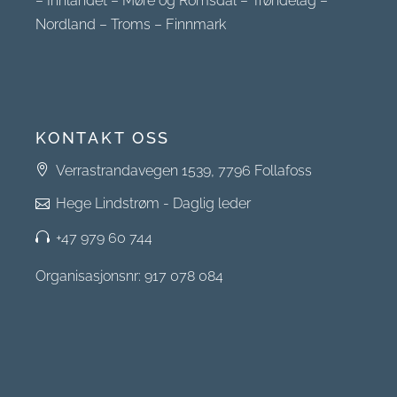
–
Innlandet
–
Møre og Romsdal
–
Trøndelag
–
Nordland
–
Troms
–
Finnmark
KONTAKT OSS
Verrastrandavegen 1539, 7796 Follafoss
Hege Lindstrøm - Daglig leder
+47 979 60 744
Organisasjonsnr: 917 078 084