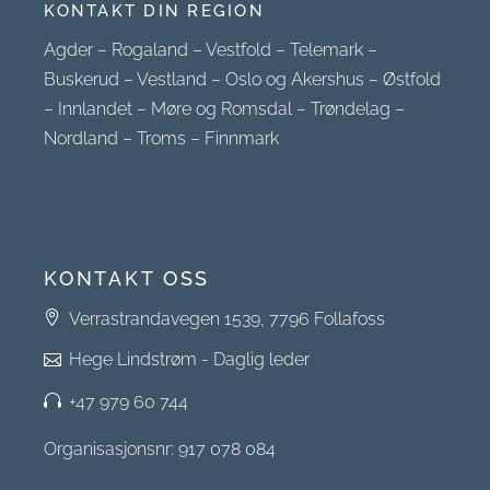
KONTAKT DIN REGION
Agder
–
Rogaland
–
Vestfold
–
Telemark
–
Buskerud
–
Vestland
–
Oslo og Akershus
–
Østfold
–
Innlandet
–
Møre og Romsdal
–
Trøndelag
–
Nordland
–
Troms
–
Finnmark
KONTAKT OSS
Verrastrandavegen 1539, 7796 Follafoss
Hege Lindstrøm - Daglig leder
+47 979 60 744
Organisasjonsnr: 917 078 084