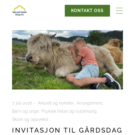
KONTAKT OSS
7. juli 2026
Aktuelt og nyheter
Arrangement
Barn og unge
Psykisk helse og rusomsorg
Skole og oppvekst
INVITASJON TIL GÅRDSDAG