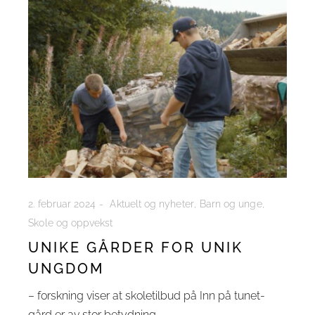
2. februar 2024
Aktuelt og nyheter
Barn og unge
Skole og oppvekst
UNIKE GÅRDER FOR UNIK
UNGDOM
– forskning viser at skoletilbud på Inn på tunet-
gård er av stor betydning