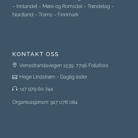
–
Innlandet
–
Møre og Romsdal
–
Trøndelag
–
Nordland
–
Troms
–
Finnmark
KONTAKT OSS
Verrastrandavegen 1539, 7796 Follafoss
Hege Lindstrøm - Daglig leder
+47 979 60 744
Organisasjonsnr: 917 078 084