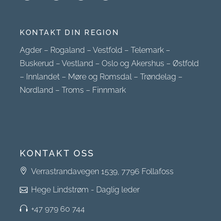
KONTAKT DIN REGION
Agder
–
Rogaland
–
Vestfold
–
Telemark
–
Buskerud
–
Vestland
–
Oslo og Akershus
–
Østfold
–
Innlandet
–
Møre og Romsdal
–
Trøndelag
–
Nordland
–
Troms
–
Finnmark
KONTAKT OSS
Verrastrandavegen 1539, 7796 Follafoss
Hege Lindstrøm - Daglig leder
+47 979 60 744