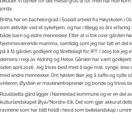
bikuber. Vi dyrker for det meste gras til fôr, men har noe korn
jorda.
Britha har en bachelorgrad i Sosialt arbeid fra Høyskolen i Osl
som aktivitør ved et sykehjem, og har i tillegg 20 års erfaring f
både barn og eldre mennesker. Etter at vi tok over gården hø
hjemmeværende mamma, samtidig som jeg har tatt en del ku
på å få gården godkjent og tilrettelagt for IPT. I 2015 tok jeg 
demens i regi av Aldring og Helse. Gården har vært godkjent
siden april 2016. Jeg trives best med å lage mat, synge, le
med andre mennesker. Om høsten liker jeg å safte og sylte s
vinteren. Øystein er maskinentreprenør og bonde og trives be
Ruudsletta gård ligger i Nannestad kommune og er en del av
kulturlandskapet Øya/Nordre-Eik. Det som gjør akkurat dette
ravinene som har blitt holdt i hevd som beitelandskap i uminne