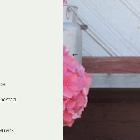
Rogaland
Vestfold
Telemark
Vestland
Troms
Østfold
Trøndelag
Vestfold
Vestland
Østfold
rge
nnestad
demark