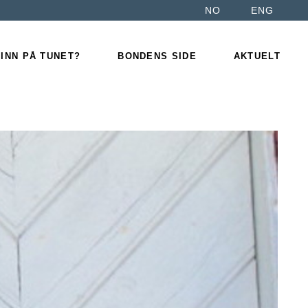
NO
ENG
For
ordningen
medlemsgårdene
net
 INN PÅ TUNET?
BONDENS SIDE
AKTUELT
Bli medlem
prosjekt &
Kurstilbud
For
ordningen
medlemsgårdene
net
Bli medlem
prosjekt &
Kurstilbud