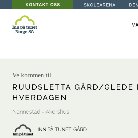
KONTAKT OSS
SKOLEARENA
DE
Læ
De
VÅ
Ba
Ps
Læ
De
Velkommen til
Ba
RUUDSLETTA GÅRD/GLEDE 
Ps
HVERDAGEN
Nannestad - Akershus
INN PÅ TUNET-GÅRD