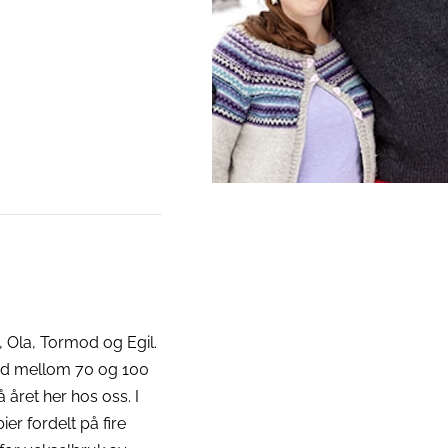
, Ola, Tormod og Egil.
ted mellom 70 og 100
å året her hos oss. I
er fordelt på fire