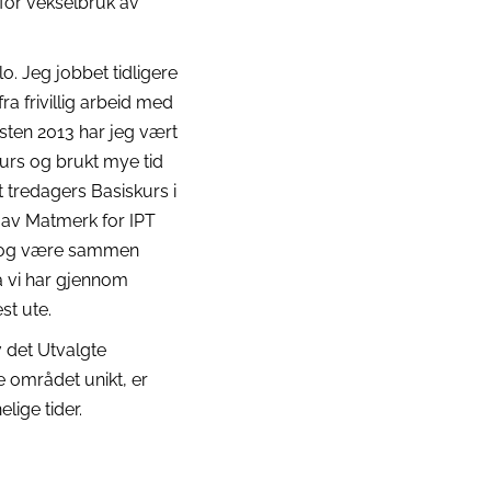
 for vekselbruk av
o. Jeg jobbet tidligere
ra frivillig arbeid med
sten 2013 har jeg vært
rs og brukt mye tid
et tredagers Basiskurs i
 av Matmerk for IPT
se og være sammen
å vi har gjennom
st ute.
 det Utvalgte
 området unikt, er
lige tider.