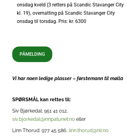
onsdag kveld (3 retters på Scandic Stavanger City
kl. 19), overnatting på Scandic Stavanger City
onsdag til torsdag. Pris: kr. 6300
PÅMELDING
Vi har noen ledige plasser – førstemann til mølla
SPØRSMÅL kan rettes til:
Siv Bjørkedal; 951 41 012,
siv.bjorkedal@innpatunet.no
eller
Linn Thorud: 977 45 586,
linn.thorud@nlr.no