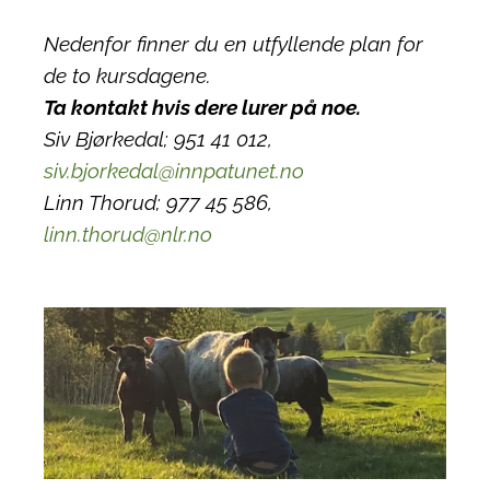
Nedenfor finner du en utfyllende plan for
de to kursdagene.
Ta kontakt hvis dere lurer på noe.
Siv Bjørkedal; 951 41 012,
siv.bjorkedal@innpatunet.no
Linn Thorud; 977 45 586,
linn.thorud@nlr.no