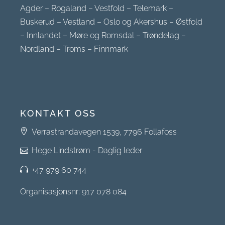
Agder
–
Rogaland
–
Vestfold
–
Telemark
–
Buskerud
–
Vestland
–
Oslo og Akershus
–
Østfold
–
Innlandet
–
Møre og Romsdal
–
Trøndelag
–
Nordland
–
Troms
–
Finnmark
KONTAKT OSS
Verrastrandavegen 1539, 7796 Follafoss
Hege Lindstrøm - Daglig leder
+47 979 60 744
Organisasjonsnr: 917 078 084