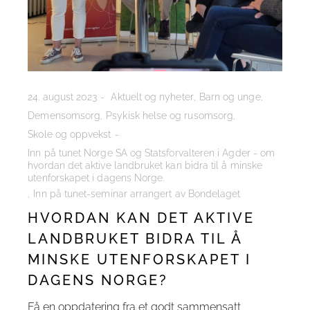
24. august 2023
Aktuelt og nyheter
Barn og unge
Demensomsorg
Psykisk helse og rusomsorg
Skole og oppvekst
Inn på tunet Norge SA og Statsforvalteren i Agder - om
hvordan det aktive landbruket kan bidra til å minske
utenforskapet i dagens Norge.
Inn på tunet-seminar arrangert av Bondelaget
HVORDAN KAN DET AKTIVE
LANDBRUKET BIDRA TIL Å
MINSKE UTENFORSKAPET I
DAGENS NORGE?
Få en oppdatering fra et godt sammensatt