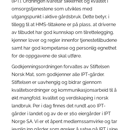
(IPT). Ordningen ivaretar sikkerhet og kvalitet i
omsorgstjenestene som utvikles med
utgangspunkt i aktive gårdsbruk. Dette betyr, i
tillegg til at HMS-tiltakene er på plass, at driverne
av tilbudet har god kunnskap om tilrettelegging,
kjenner lover og regler innenfor tjenestetilbudene
samt har god kompetanse og personlig egnethet
for de oppgavene de skal utføre.
Godkjenningsordningen forvaltes av Stiftelsen
Norsk Mat, som godkjenner alle IPT-gårder.
Stiftelsen er uavhengig og bidrar gjennom
kvalitetsordninger og kommunikasjonsarbeid til å
økt mangfold, kvalitet og verdiskaping i norsk
landbruk. Per i dag finnes det rundt 400 IPT-
gårder i landet og av de er 160 eiergårder i IPT
Norge SA. Vi er et åpent medlemssamvirke og tar
jevnlig inn gårder som ønsker å satse på IPT i sine