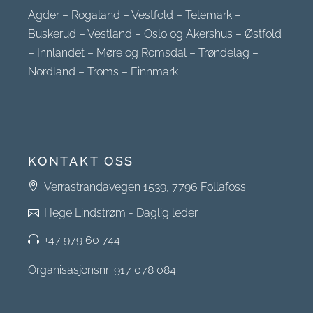
Agder
–
Rogaland
–
Vestfold
–
Telemark
–
Buskerud
–
Vestland
–
Oslo og Akershus
–
Østfold
–
Innlandet
–
Møre og Romsdal
–
Trøndelag
–
Nordland
–
Troms
–
Finnmark
KONTAKT OSS
Verrastrandavegen 1539, 7796 Follafoss
Hege Lindstrøm - Daglig leder
+47 979 60 744
Organisasjonsnr: 917 078 084