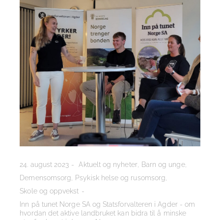
24. august 2023
Aktuelt og nyheter
Barn og unge
Demensomsorg
Psykisk helse og rusomsorg
Skole og oppvekst
Inn på tunet Norge SA og Statsforvalteren i Agder - om
hvordan det aktive landbruket kan bidra til å minske