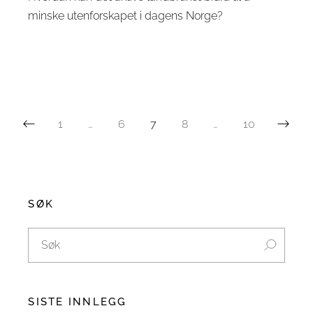
minske utenforskapet i dagens Norge?
1
…
6
7
8
…
10
SØK
SISTE INNLEGG