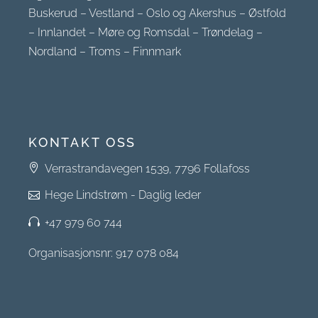
Buskerud
–
Vestland
–
Oslo og Akershus
–
Østfold
–
Innlandet
–
Møre og Romsdal
–
Trøndelag
–
Nordland
–
Troms
–
Finnmark
KONTAKT OSS
Verrastrandavegen 1539, 7796 Follafoss
Hege Lindstrøm - Daglig leder
+47 979 60 744
Organisasjonsnr: 917 078 084