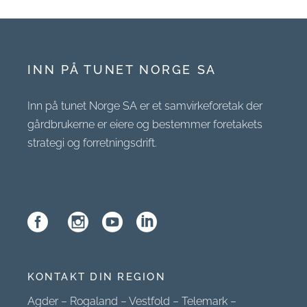
INN PÅ TUNET NORGE SA
Inn på tunet Norge SA er et samvirkeforetak der
gårdbrukerne er eiere og bestemmer foretakets
strategi og forretningsdrift.
KONTAKT DIN REGION
Agder
–
Rogaland
–
Vestfold
–
Telemark
–