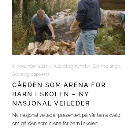
8. november 2023
Aktuelt og nyheter
Barn og unge
Skole og oppvekst
GÅRDEN SOM ARENA FOR
BARN I SKOLEN – NY
NASJONAL VEILEDER
Ny nasjonal veileder presentert på vår temakveld
om gården som arena for barn i skolen