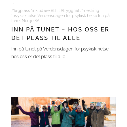
#lagplass "inkludere #tillit #trygghet #mestring
"psykiskhelse Verdensdagen for psykisk helse Inn på
tunet Norge SA
INN PÅ TUNET – HOS OSS ER
DET PLASS TIL ALLE
Inn på tunet på Verdensdagen for psykisk helse -
hos oss er det plass til alle