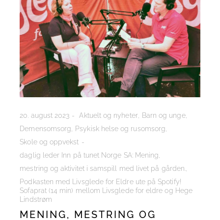
20. august 2023
Aktuelt og nyheter
Barn og unge
Demensomsorg
Psykisk helse og rusomsorg
Skole og oppvekst
daglig leder Inn på tunet Norge SA: Mening
mestring og aktivitet i samspill med livet på gården.
Podkasten med Livsglede for Eldre ute på Spotify!
Sofaprat (14 min) mellom Livsglede for eldre og Hege
Lindstrøm
MENING, MESTRING OG