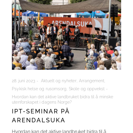
28. juni 2023
Aktuelt og nyheter
Arrangement
Psykisk helse og rusomsorg
Skole og oppvekst
Hvordan kan det aktive landbruket bidra til å minske
utenforskapet i dagens Norge?
IPT-SEMINAR PÅ
ARENDALSUKA
Hvordan kan det aktive landbruket bidra til å